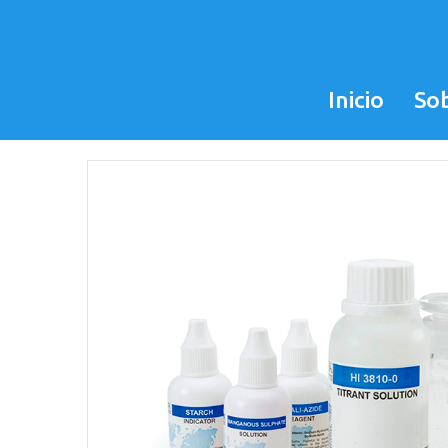
Inicio
So