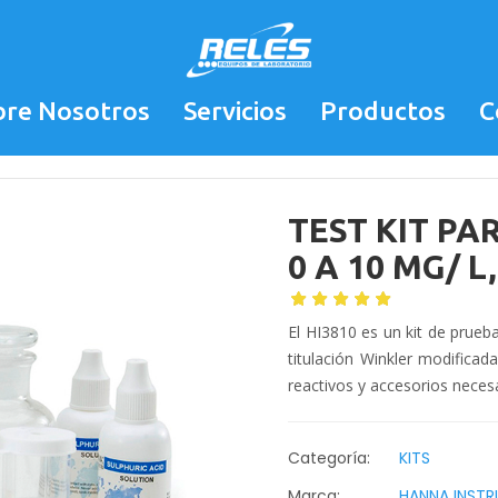
bre Nosotros
Servicios
Productos
C
TEST KIT PA
0 A 10 MG/ L
El HI3810 es un kit de prueb
titulación Winkler modificad
reactivos y accesorios neces
Categoría:
KITS
Marca:
HANNA INST